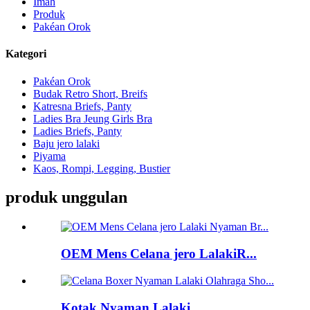
Imah
Produk
Pakéan Orok
Kategori
Pakéan Orok
Budak Retro Short, Breifs
Katresna Briefs, Panty
Ladies Bra Jeung Girls Bra
Ladies Briefs, Panty
Baju jero lalaki
Piyama
Kaos, Rompi, Legging, Bustier
produk unggulan
OEM Mens Celana jero LalakiR...
Kotak Nyaman Lalaki...