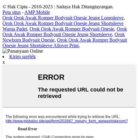
© Hak Cipta - 2010-2023 : Sadaya Hak Ditangtayungan.
Peta situs
-
AMP Mobile
Orok Orok Awak Romper Bodysuit Onesie Jeung Longsleeve
,
Orok Orok Awak Romper Bodysuit Onesie Jeung Shortsleeve
Warna Padet
,
Orok Orok Awak Romper Bodysuit Onesie
,
Orok
Orok Awak Romper Bodysuit Onesie Jeung Shortsleeve
,
Orok
Newborn Bodysuit Onesie
,
Orok Orok Awak Romper Bodysuit
Onesie Jeung Shortsleeve Allover Print
,
Kirim surélék
x