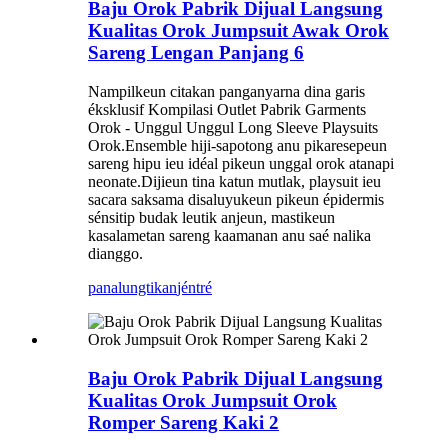
Baju Orok Pabrik Dijual Langsung
Kualitas Orok Jumpsuit Awak Orok
Sareng Lengan Panjang 6
Nampilkeun citakan panganyarna dina garis
éksklusif Kompilasi Outlet Pabrik Garments
Orok - Unggul Unggul Long Sleeve Playsuits
Orok.Ensemble hiji-sapotong anu pikaresepeun
sareng hipu ieu idéal pikeun unggal orok atanapi
neonate.Dijieun tina katun mutlak, playsuit ieu
sacara saksama disaluyukeun pikeun épidermis
sénsitip budak leutik anjeun, mastikeun
kasalametan sareng kaamanan anu saé nalika
dianggo.
panalungtikan
jéntré
Baju Orok Pabrik Dijual Langsung
Kualitas Orok Jumpsuit Orok
Romper Sareng Kaki 2